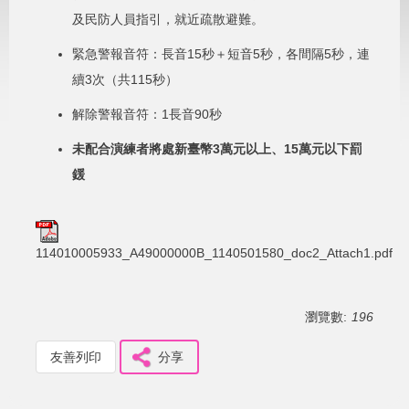
及民防人員指引，就近疏散避難。
緊急警報音符：長音15秒＋短音5秒，各間隔5秒，連
續3次（共115秒）
解除警報音符：1長音90秒
未配合演練者將處新臺幣3萬元以上、15萬元以下罰
鍰
114010005933_A49000000B_1140501580_doc2_Attach1.pdf
瀏覽數:
196
友善列印
分享