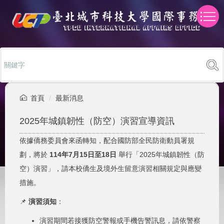
跳
到
主
要
內
容
區
首頁
最新消息
2025年城鎮韌性（防空）演習宣導資訊
依據僑務委員會來函轉知，配合國防部全民防衛動員署規
劃，將於
114年7月15日至18日
舉行「2025年城鎮韌性（防
空）演習」，請本校僑生及境外生留意演習相關規定與應變
措施。
📌
演習須知
：
演習期間若接獲防空警報或手機告警訊息，請依警察