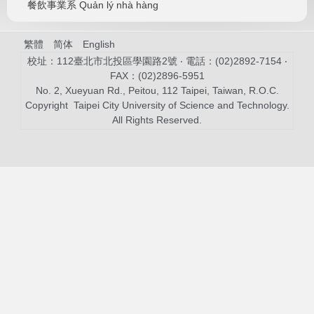
餐飲事業系 Quản lý nhà hàng
繁體
简体
English
校址：112臺北市北投區學園路2號 ‧ 電話：(02)2892-7154 ‧
FAX：(02)2896-5951
No. 2, Xueyuan Rd., Peitou, 112 Taipei, Taiwan, R.O.C.
Copyright Taipei City University of Science and Technology.
All Rights Reserved.