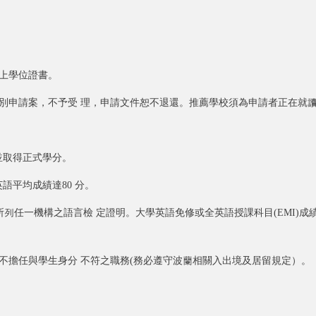
以上學位證書。
個別申請案，不予受 理，申請文件恕不退還。推薦學校須為申請者正在就讀
並取得正式學分。
語平均成績達80 分。
級所列任一機構之語言檢 定證明。大學英語免修或全英語授課科目(EMI)
、不擔任與學生身分 不符之職務(務必遵守波蘭相關入出境及居留規定）。