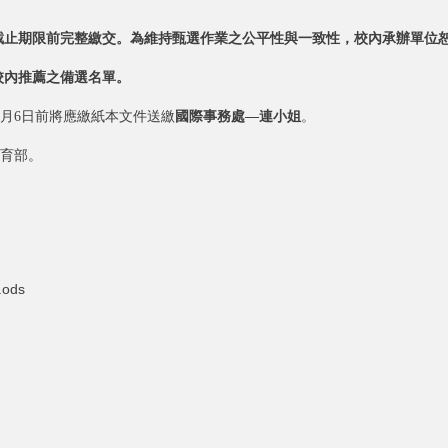
截止期限前完整繳交。為維持甄選作業之公平性與一致性，校內承辦單位
校內推薦之備選名單。
3月6日前將應繳紙本文件送繳
國際事務處—連小姐
。
教育部。
ods