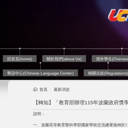
跳
到
主
要
內
容
區
回首頁(home)
關於我們(about Us)
境外學生(Overseas
華語中心(Chinese Language Center)
相關法規(Regulations
首頁
最新消息
【轉知】「教育部辦理115年波蘭政府獎
說明：
一、波蘭高等教育暨科學部國家學術交流總署循例於1