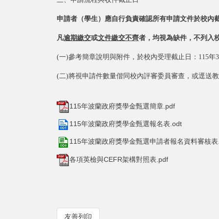
申請者（學生）應自行負責確認所有申請文件於校內
凡
逾期繳交
或
文件繳交不齊
者，均視為缺件，不列入
(一)參考簡章說明與附件，於校內受理截止日：115年
(二)將視申請件數量偕同校內評審委員審查，或逕送
115年波蘭政府獎學金甄選簡章.pdf
115年波蘭政府獎學金甄選報名表.odt
115年波蘭政府獎學金甄選申請者報名資料審核表.
各項英檢與CEFR架構對照表.pdf
友善列印