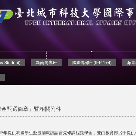
 Student)
新南向專班
國際專修部(IFP 1+4)
海青班
)
學金甄選簡章」暨相關附件
15年提供我國學生赴波蘭就讀語言先修課程獎學金，並由教育部另予提供