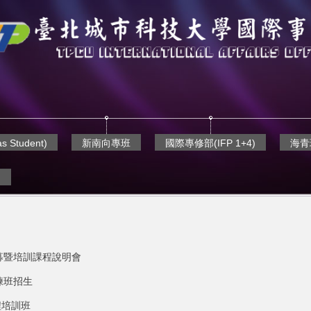
 Student)
新南向專班
國際專修部(IFP 1+4)
海青班
)
募暨培訓課程說明會
練班招生
程培訓班