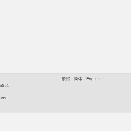
繁體
简体
English
5951
rved.