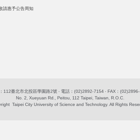
，敬請惠予公告周知
112臺北市北投區學園路2號 ‧ 電話：(02)2892-7154 ‧ FAX：(02)2896-
No. 2, Xueyuan Rd., Peitou, 112 Taipei, Taiwan, R.O.C.
right Taipei City University of Science and Technology. All Rights Rese