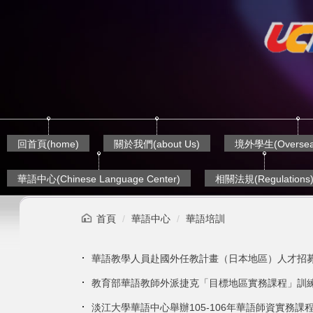
跳
到
主
要
內
容
區
回首頁(home)
關於我們(about Us)
境外學生(Overseas
華語中心(Chinese Language Center)
相關法規(Regulations
首頁
華語中心
華語培訓
華語教學人員赴國外任教計畫（日本地區）人才招
教育部華語教師外派捷克「目標地區實務課程」訓
淡江大學華語中心舉辦105-106年華語師資實務課